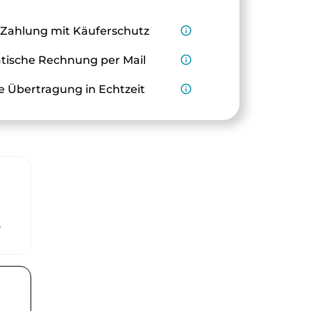
 Zahlung mit Käuferschutz
info_outline
ische Rechnung per Mail
info_outline
e Übertragung in Echtzeit
info_outline
r