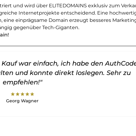
striert und wird über ELITEDOMAINS exklusiv zum Verka
greiche Internetprojekte entscheidend. Eine hochwerti
en, eine einprägsame Domain erzeugt besseres Marketin
ngig gegenüber Tech-Giganten.
ain!
er Kauf war einfach, ich habe den AuthCod
lten und konnte direkt loslegen. Sehr zu
empfehlen!"
star
star
star
star
star
Georg Wagner