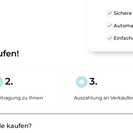
check
Sichere
check
Automat
check
Einfach
ufen!
2.
3.
paid
rtragung zu Ihnen
Auszahlung an Verkäufe
de kaufen?