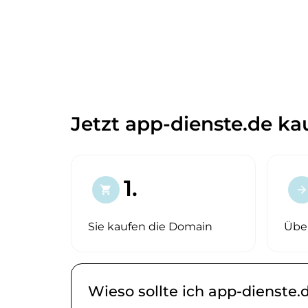
Jetzt app-dienste.de ka
1.
shopping_cart
arrow_forward
Sie kaufen die Domain
Übe
Wieso sollte ich app-dienste.